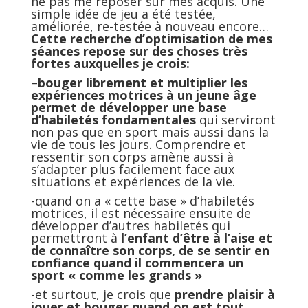
ne pas me reposer sur mes acquis. Une
simple idée de jeu a été testée,
améliorée, re-testée à nouveau encore…
Cette recherche d’optimisation de mes
séances repose sur des choses très
fortes auxquelles je crois:
–
bouger librement et multiplier les
expériences motrices à un jeune âge
permet de développer une base
d’habiletés fondamentales
qui serviront
non pas que en sport mais aussi dans la
vie de tous les jours. Comprendre et
ressentir son corps amène aussi à
s’adapter plus facilement face aux
situations et expériences de la vie.
-quand on a « cette base » d’habiletés
motrices, il est nécessaire ensuite de
développer d’autres habiletés qui
permettront à
l’enfant d’être à l’aise et
de connaître son corps, de se sentir en
confiance quand il commencera un
sport « comme les grands »
-et surtout, je crois que
prendre plaisir à
jouer et bouger quand on est tout